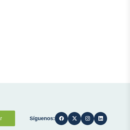
Síguenos:
r