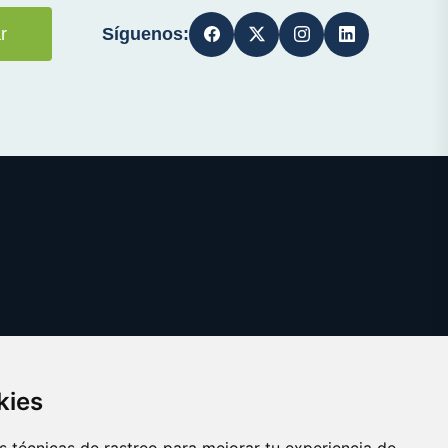
Síguenos:
r
kies