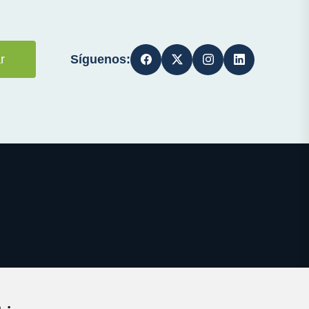
Síguenos:
r