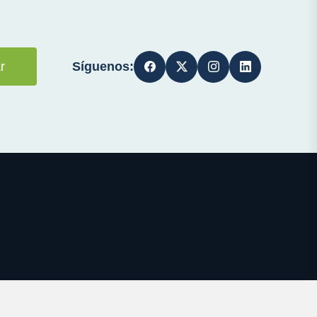
Síguenos:
r